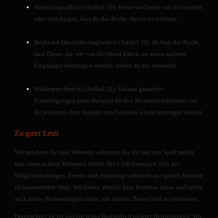
st
Mitteilungspflicht (Artikel 19): Wenn wir Daten von dir löschen
i
oder berichtigen, hast du das Recht, davon zu erfahren.
k
M
Recht auf Datenübertragbarkeit (Artikel 20): du hast das Recht,
it
dass Daten, die wir von dir erfasst haben, an einen anderen
di
Empfänger übertragen werden, sofern du das wünschst.
e
s
Widerspruchsrecht (Artikel 21): Einmal gemachte
e
Einwilligungen (zum Beispiel für den Newsletter) können von
n
dir jederzeit ohne Angabe von Gründen wieder entzogen werden
C
o
Zu guter Letzt
o
ki
Wir möchten dir eine Webseite anbieten, die dir und uns Spaß macht
e
und einen echten Mehrwert liefert. Der Club finanziert sich aus
s
Mitgliedsbeiträgen, Events und zukünftig vielleicht aus geilen Artikeln
k
im kommenden Shop. Wir haben absolut kein Interesse daran und sehen
ö
auch keine Notwendigkeit darin, mit deinen Daten Geld zu verdienen.
n
n
Datenschutz ist für uns ein fester Bestandteil unserer Bestrebungen. Wir