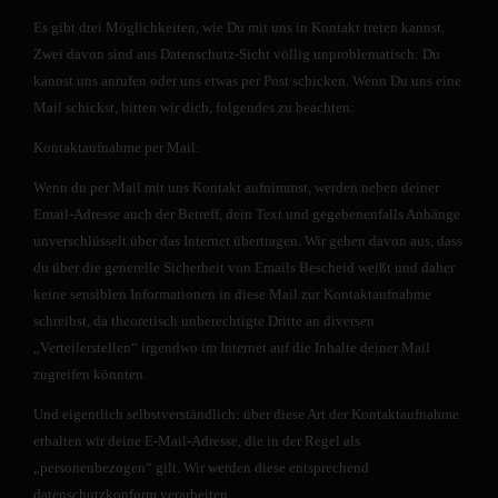
Es gibt drei Möglichkeiten, wie Du mit uns in Kontakt treten kannst.
Zwei davon sind aus Datenschutz-Sicht völlig unproblematisch: Du
kannst uns anrufen oder uns etwas per Post schicken. Wenn Du uns eine
Mail schickst, bitten wir dich, folgendes zu beachten:
Kontaktaufnahme per Mail:
Wenn du per Mail mit uns Kontakt aufnimmst, werden neben deiner
Email-Adresse auch der Betreff, dein Text und gegebenenfalls Anhänge
unverschlüsselt über das Internet übertragen. Wir gehen davon aus, dass
du über die generelle Sicherheit von Emails Bescheid weißt und daher
keine sensiblen Informationen in diese Mail zur Kontaktaufnahme
schreibst, da theoretisch unberechtigte Dritte an diversen
„Verteilerstellen“ irgendwo im Internet auf die Inhalte deiner Mail
zugreifen könnten.
Und eigentlich selbstverständlich: über diese Art der Kontaktaufnahme
N
erhalten wir deine E-Mail-Adresse, die in der Regel als
ot
„personenbezogen“ gilt. Wir werden diese entsprechend
w
datenschutzkonform verarbeiten.