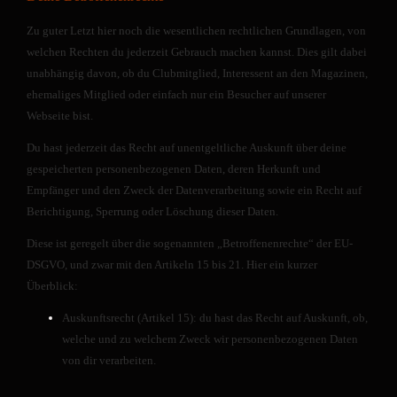
io
n
Zu guter Letzt hier noch die wesentlichen rechtlichen Grundlagen, von
al
welchen Rechten du jederzeit Gebrauch machen kannst. Dies gilt dabei
.
unabhängig davon, ob du Clubmitglied, Interessent an den Magazinen,
Si
ehemaliges Mitglied oder einfach nur ein Besucher auf unserer
e
Webseite bist.
w
er
Du hast jederzeit das Recht auf unentgeltliche Auskunft über deine
d
gespeicherten personenbezogenen Daten, deren Herkunft und
e
Empfänger und den Zweck der Datenverarbeitung sowie ein Recht auf
n
Berichtigung, Sperrung oder Löschung dieser Daten.
b
e
Diese ist geregelt über die sogenannten „Betroffenenrechte“ der EU-
n
DSGVO, und zwar mit den Artikeln 15 bis 21. Hier ein kurzer
öt
Überblick:
ig
t,
Auskunftsrecht (Artikel 15): du hast das Recht auf Auskunft, ob,
d
welche und zu welchem Zweck wir personenbezogenen Daten
a
von dir verarbeiten.
m
it