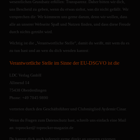
wesentlichen Grundsatz erfüllen: Transparenz. Daher bitten wir dich,
uns Bescheid zu geben, wenn du etwas siehst, was dir nicht gefällt. Wir
versprechen dir: Wir kümmern uns gerne darum, denn wir wollen, dass
alle an unserer Webseite Spaß und Nutzen finden, und dass diese Freude
durch nichts getrübt wird.
Wichtig ist die „Verantwortliche Stelle“, damit du weißt, mit wem du es
zu tun hast und an wen du dich wenden kannst:
Verantwortliche Stelle im Sinne der EU-DSGVO ist die
LDC Verlag GmbH
Allmend 14
75438 Oberderdingen
Phone: +49 7045 9890
vertreten durch den Geschäftsführer und Clubmitglied Aydemir Cinar.
Wenn du Fragen zum Datenschutz hast, schreib uns einfach eine Mail
an: toprocker@ toprocker-magazin.de
Du kannst dich auch jederzeit gerne direkt an unseren externen