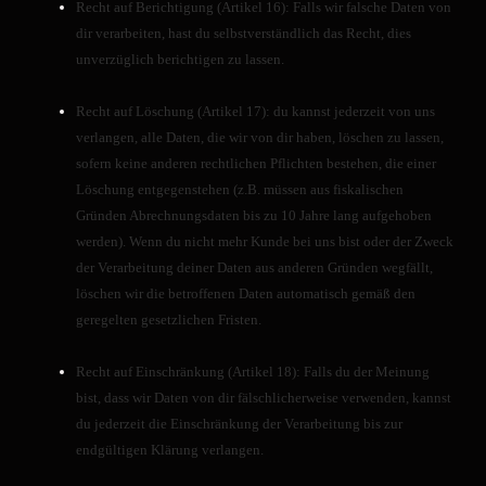
Recht auf Berichtigung (Artikel 16): Falls wir falsche Daten von
di
dir verarbeiten, hast du selbstverständlich das Recht, dies
e
unverzüglich berichtigen zu lassen.
W
e
Recht auf Löschung (Artikel 17): du kannst jederzeit von uns
b
verlangen, alle Daten, die wir von dir haben, löschen zu lassen,
si
te
sofern keine anderen rechtlichen Pflichten bestehen, die einer
fu
Löschung entgegenstehen (z.B. müssen aus fiskalischen
n
Gründen Abrechnungsdaten bis zu 10 Jahre lang aufgehoben
kt
werden). Wenn du nicht mehr Kunde bei uns bist oder der Zweck
io
der Verarbeitung deiner Daten aus anderen Gründen wegfällt,
ni
löschen wir die betroffenen Daten automatisch gemäß den
er
geregelten gesetzlichen Fristen.
t.
Recht auf Einschränkung (Artikel 18): Falls du der Meinung
bist, dass wir Daten von dir fälschlicherweise verwenden, kannst
S
du jederzeit die Einschränkung der Verarbeitung bis zur
t
endgültigen Klärung verlangen.
a
ti