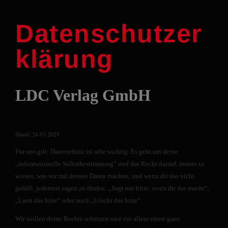
Datenschutzer
klärung
LDC Verlag GmbH
Stand: 24.03.2025
Für uns gilt: Datenschutz ist sehr wichtig. Es geht um deine
„informationelle Selbstbestimmung“ und das Recht darauf, immer zu
wissen, was wir mit deinen Daten machen, und wenn dir das nicht
gefällt, jederzeit sagen zu dürfen: „Sagt mir bitte, wozu ihr das macht“,
„Lasst das bitte“ oder auch „Löscht das bitte“.
Wir wollen deine Rechte schützen und vor allem einen ganz