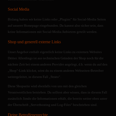
e
n
Social Media
di
Bislang haben wir keine Links oder „Plugins“ für Social-Media Seiten
g
auf unserer Homepage eingebunden. Du kannst also sicher sein, dass
Di
es
keine Informationen mit Social-Media Anbietern geteilt werden.
e
Shop und generell externe Links
C
o
Unser Angebot enthält eigentlich keine Links zu externen Websites
o
Dritter. Allerdings ist aus technischen Gründen der Shop noch für die
ki
nächste Zeit bei einem anderen Provider angelegt, d.h. wenn du auf den
es
„Shop“-Link klickst, wirst du zu einem anderen Webseiten-Betreiber
si
weitergeleitet, in diesem Fall „Strato“.
n
d
Diese Shopseite wird ebenfalls von uns mit den gleichen
ni
Verantwortlichen betrieben. Du solltest aber wissen, dass in diesem Fall
c
zusätzlich Jimdo die Informationen erhält, die bereits weiter oben unter
ht
der Überschrift „Serverhosting und Log-Files“ beschrieben sind.
o
pt
Deine Betroffenenrechte